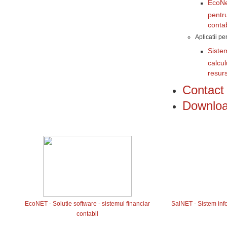
EcoNe
pentru
contab
Aplicatii p
Siste
calcul
resur
Contac
Downlo
EcoNET - Solutie software - sistemul financiar
SalNET - Sistem infor
contabil