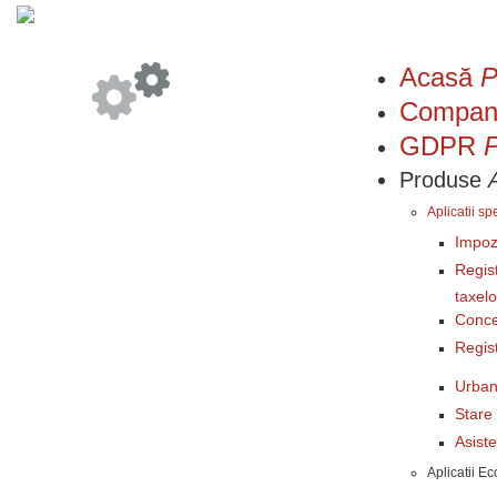
Acasă
P
Compan
GDPR
P
Produse
Aplicatii sp
Impozi
Regist
taxelo
Conce
Regist
Urba
Stare 
Asist
Aplicatii E