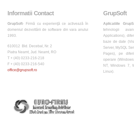
Informatii Contact
GrupSoft
GrupSoft
- Firmă cu experienţă ce activează în
Aplicatiile GrupS
domeniul dezvoltării de software din vara anului
tehnologii avans
1993.
Applications), dife
baze de date (Vis
610012 Bld. Decebal, Nr. 2
Server, MySQL Ser
Piatra Neamt, Jud. Neamt, RO
Pages), pe difer
T + (40) 0233-216-218
operare (Windows
F + (40) 0233-216-540
NT, Windows 7, W
office@grupsoft.ro
Linux).