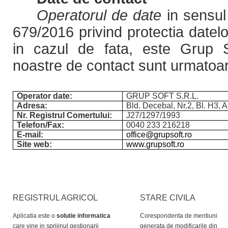
Operatorul de date
in sensul
679/2016 privind protectia datel
in cazul de fata, este Grup S
noastre de contact sunt urmatoar
Operator date:
GRUP SOFT S.R.L.
Adresa:
Bld. Decebal, Nr.2, Bl. H3, 
Nr. Registrul Comertului:
J27/1297/1993
Telefon/Fax:
0040 233 216218
E-mail:
office@grupsoft.ro
Site web:
www.grupsoft.ro
REGISTRUL AGRICOL
STARE CIVILA
Aplicatia este o
solutie informatica
Corespondenta de mentiuni
care vine in sprijinul gestionarii
generata de modificarile din