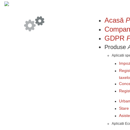
Acasă
P
Compan
GDPR
P
Produse
Aplicatii sp
Impozi
Regist
taxelo
Conce
Regist
Urba
Stare 
Asist
Aplicatii E