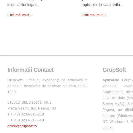
informatiilor legate...
registrele de stare civila...
Cititi mai mult +
Cititi mai mult +
Informatii Contact
GrupSoft
GrupSoft
- Firmă cu experienţă ce activează în
Aplicatiile GrupS
domeniul dezvoltării de software din vara anului
tehnologii avans
1993.
Applications), dife
baze de date (Vis
610012 Bld. Decebal, Nr. 2
Server, MySQL Ser
Piatra Neamt, Jud. Neamt, RO
Pages), pe difer
T + (40) 0233-216-218
operare (Windows
F + (40) 0233-216-540
NT, Windows 7, W
office@grupsoft.ro
Linux).