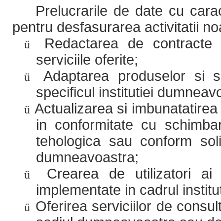
Prelucrarile de date cu cara
pentru desfasurarea activitatii n
Redactarea de contracte 
ü
serviciile oferite;
Adaptarea produselor si se
ü
specificul institutiei dumneav
Actualizarea si imbunatatirea 
ü
in conformitate cu schimbaril
tehologica sau conform solic
dumneavoastra;
Crearea de utilizatori ai 
ü
implementate in cadrul instit
Oferirea serviciilor de consul
ü