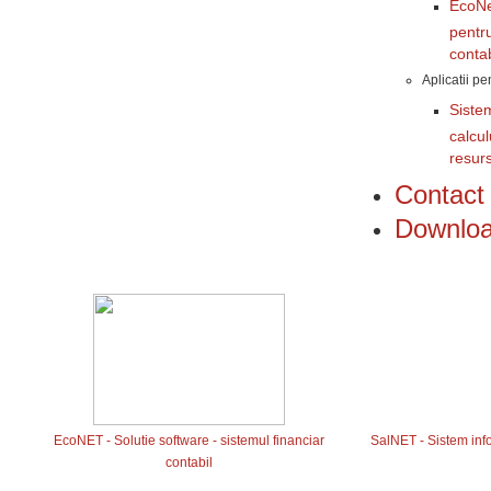
EcoNe
pentru
contab
Aplicatii p
Siste
calcul
resur
Contac
Downlo
EcoNET - Solutie software - sistemul financiar
SalNET - Sistem infor
contabil