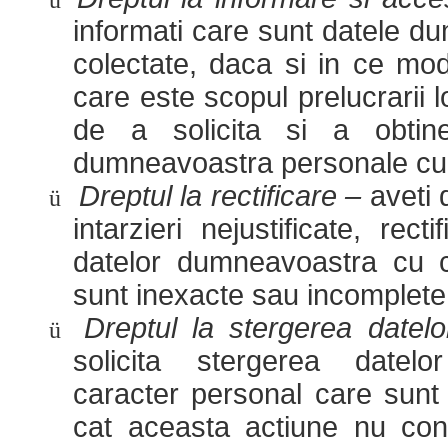
ü
informati care sunt datele 
colectate, daca si in ce mod
care este scopul prelucrarii lo
de a solicita si a obti
dumneavoastra personale cu
Dreptul la rectificare –
aveti 
ü
intarzieri nejustificate, rec
datelor dumneavoastra cu c
sunt inexacte sau incomplete
Dreptul la stergerea datel
ü
solicita stergerea date
caracter personal care sunt
cat aceasta actiune nu cond